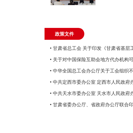
政策文件
• 甘肃省总工会 关于印发《甘肃省基层
支管理办法》 的通知
• 关于对中国保险互助会地方代办机构
方工会银行账户办理职工互助保障业务
• 中华全国总工会办公厅关于工会组织
函
业保险宣传、销售活动的通知
• 中共定西市委办公室 定西市人民政府
印发《2022年度党政履责管理一体化
• 中共天水市委办公室 天水市人民政府
法》的通知
广泛开展职工互助保障工作的通知
• 甘肃省委办公厅、省政府办公厅联合
城镇困难职工解困脱困三年行动计划（20
2020年）》