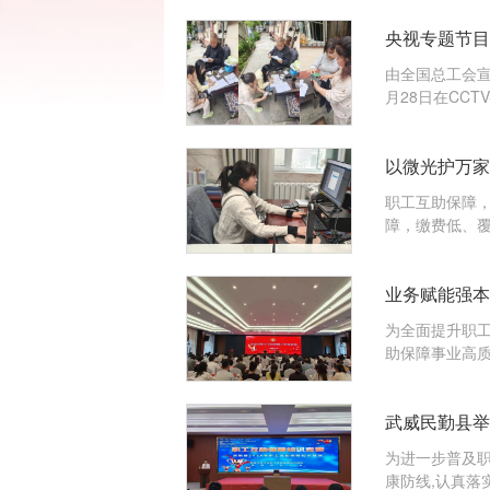
央视专题节目
由全国总工会
月28日在CCT
以微光护万家
职工互助保障，
障，缴费低、覆
业务赋能强本
为全面提升职
助保障事业高质量
武威民勤县举
为进一步普及
康防线,认真落实